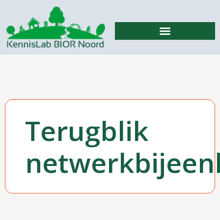
Advies & begeleiding
Terugblik
netwerkbijee