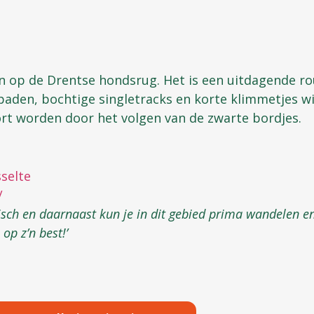
n op de Drentse hondsrug. Het is een uitdagende ro
den, bochtige singletracks en korte klimmetjes wis
ort worden door het volgen van de zwarte bordjes.
selte
/
tisch en daarnaast kun je in dit gebied prima wandelen en
op z’n best!’